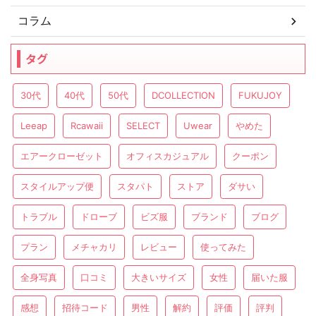
コラム
タグ
30代
40代
50代
DCOLLECTION
FUKUJOY
Leeap
Rcawaii
SELECT
Uwear
やめた
エアークローゼット
オフィスカジュアル
クーポン
スタイルアップ便
スタパト
ストア
ダサい
トラブル
ドローブ
ビズ服
ブランド
ブログ
プラン
メチャカリ
レビュー
使ってみた
全身写真
口コミ
大きいサイズ
女性
届いた服
感想
招待コード
男性
解約
評価
評判